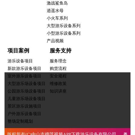
激战鲨鱼岛
逍遥水母
小火车系列
大型游乐设备系列
小型游乐设备系列
产品视频
项目案例
服务支持
游乐设备项目
服务理念
新款游乐设备项目
购货流程
室外游乐设备项目
安全规程
大型游乐场设备项目
维修政策
公园游乐场设备项目
知识讲座
儿童游乐场设备项目
景区游乐设施项目
户外游乐设备项目
整场定制规划
版权所有(C)中山市榴莲视频APP下载游乐设备有限公司
粤