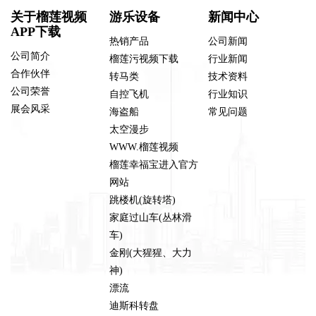
关于榴莲视频
游乐设备
新闻中心
APP下载
热销产品
公司新闻
公司简介
榴莲污视频下载
行业新闻
合作伙伴
转马类
技术资料
公司荣誉
自控飞机
行业知识
展会风采
海盗船
常见问题
太空漫步
WWW.榴莲视频
榴莲幸福宝进入官方
网站
跳楼机(旋转塔)
家庭过山车(丛林滑
车)
金刚(大猩猩、大力
神)
漂流
迪斯科转盘