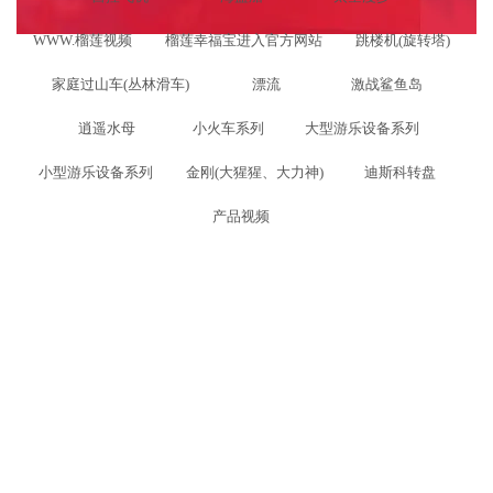
WWW.榴莲视频
榴莲幸福宝进入官方网站
跳楼机(旋转塔)
家庭过山车(丛林滑车)
漂流
激战鲨鱼岛
逍遥水母
小火车系列
大型游乐设备系列
小型游乐设备系列
金刚(大猩猩、大力神)
迪斯科转盘
产品视频