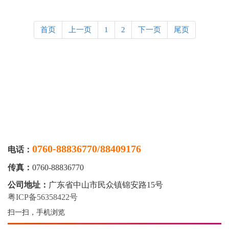
首页
上一页
1
2
下一页
尾页
0760-88836770/88409176
电话：
传真：
0760-88836770
公司地址：
广东省中山市民众镇锦安路15号
粤ICP备56358422号
扫一扫，手机浏览