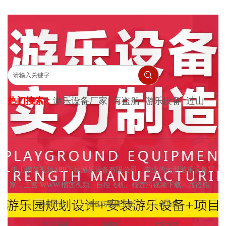
热门搜索：
游乐设备厂家
海盗船
游乐设备
过山
榴莲视频APP下载游乐设备
车
大型游乐设备
游乐设备公司
游乐设施
榴莲污视
频下载
中山榴莲视频APP下载游乐设备有限公司，专业的大型游乐设备厂
家，主营:WWW.榴莲视频、自控飞机、榴莲污视频下载、海盗船、
跳楼机、旋转木马、榴莲幸福宝进入官方网站、迪斯科转盘、小型
热销产品
榴莲污视频下载
转马类
过山车等一系列大中小型游乐设备，中山游乐设备实力厂家！
自控飞机
海盗船
太空漫步