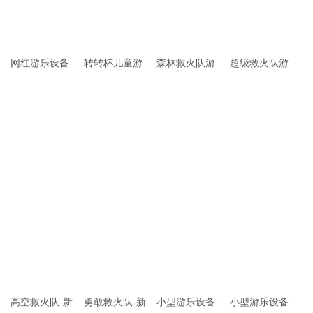
网红游乐设备-转转杯
转转杯儿童游乐设备
森林救火队游乐设备
超级救火队游乐设备
高空救火队-新款儿童游乐场设备
勇敢救火队-新款儿童游乐设备项目
小型游乐设备-救火小英雄
小型游乐设备-喷球车