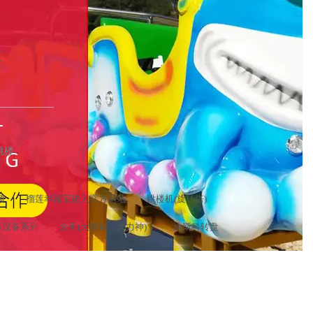
频
跳楼
频
榴莲幸福宝进入官方网站
跳楼机(旋转塔)
乐设备系列
金刚(大猩猩、大力神)
迪斯科转盘