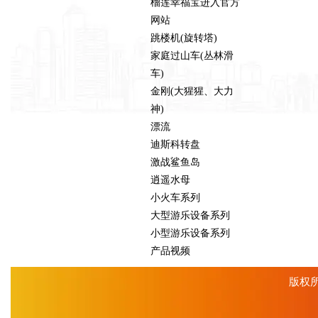
榴莲幸福宝进入官方
网站
跳楼机(旋转塔)
家庭过山车(丛林滑
车)
金刚(大猩猩、大力
神)
漂流
迪斯科转盘
激战鲨鱼岛
逍遥水母
小火车系列
大型游乐设备系列
小型游乐设备系列
产品视频
版权