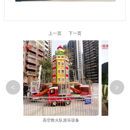
上一页
下一页
高空救火队游乐设备
激情飞越